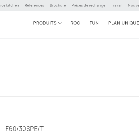
ice kitchen
Références
Brochure
Pièces de rechange
Travail
Nouve
PRODUITS
ROC
FUN
PLAN UNIQU
F60/30SPE/T