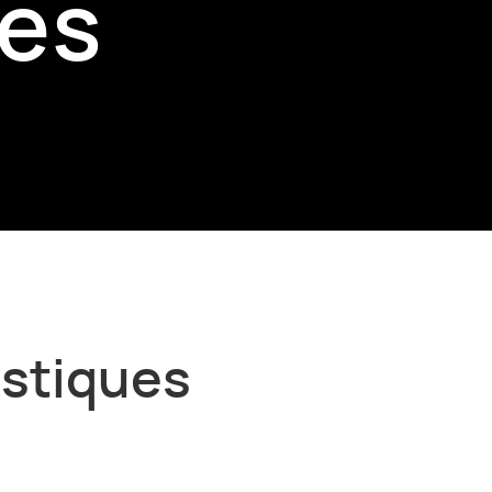
tes
istiques