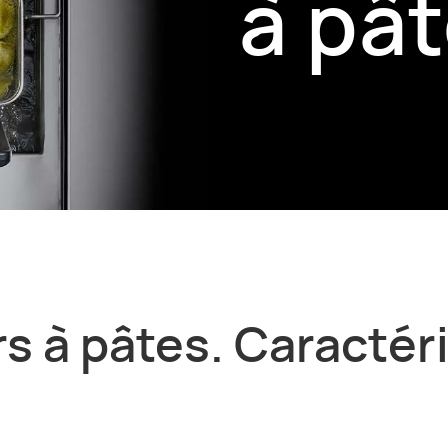
à pâ
s à pâtes. Caractér