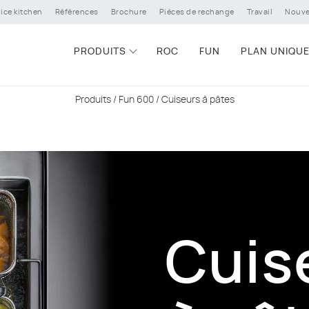
ice kitchen
Références
Brochure
Pièces de rechange
Travail
Nouve
PRODUITS
ROC
FUN
PLAN UNIQU
Produits
/
Fun 600
/ Cuiseurs à pâtes
Cuis