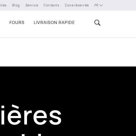
lles
Blog
Service
Contacts
Zone réservée
FR
E
FOURS
LIVRAISON RAPIDE
ières