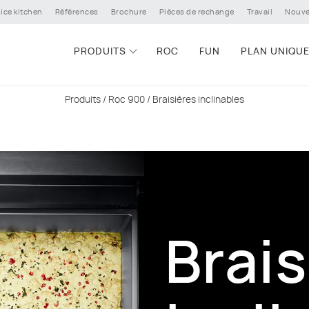
ice kitchen
Références
Brochure
Pièces de rechange
Travail
Nouve
PRODUITS
ROC
FUN
PLAN UNIQU
Produits
/
Roc 900
/ Braisières inclinables
Brais