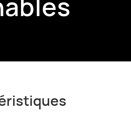
nables
téristiques