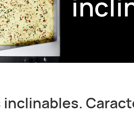
incli
 inclinables. Carac