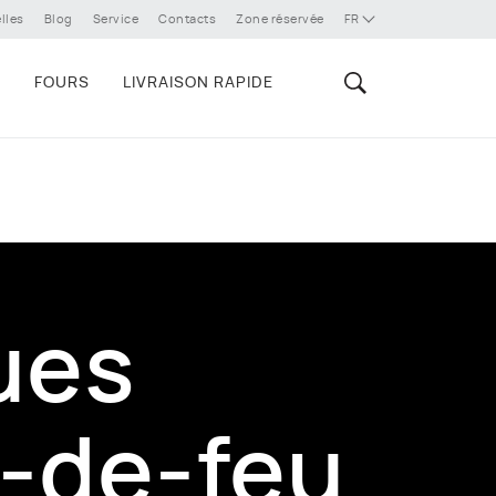
lles
Blog
Service
Contacts
Zone réservée
FR
E
FOURS
LIVRAISON RAPIDE
ues
-de-feu