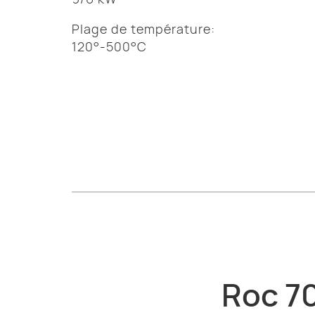
9/6 kW
Plage de température:
120°-500°C
Roc 7