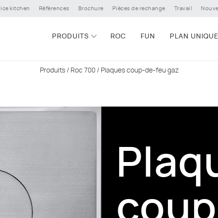
ice kitchen
Références
Brochure
Pièces de rechange
Travail
Nouve
PRODUITS
ROC
FUN
PLAN UNIQU
Produits
/
Roc 700
/ Plaques coup-de-feu gaz
Plaq
coup