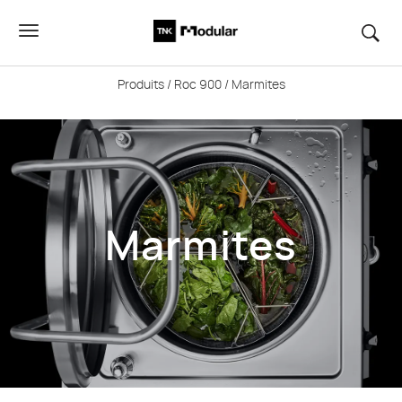
Produits
/
Roc 900
/ Marmites
Marmites