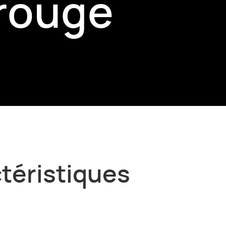
arouge
ctéristiques