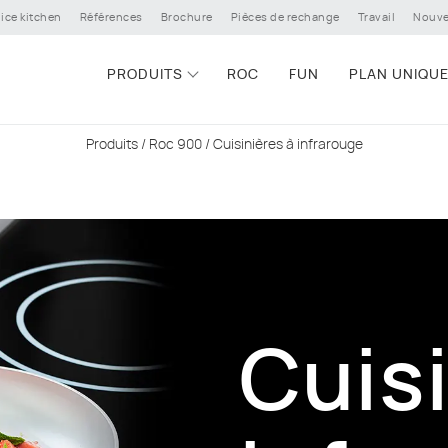
ice kitchen
Références
Brochure
Pièces de rechange
Travail
Nouve
PRODUITS
ROC
FUN
PLAN UNIQU
Produits
/
Roc 900
/ Cuisinières à infrarouge
Cuisi