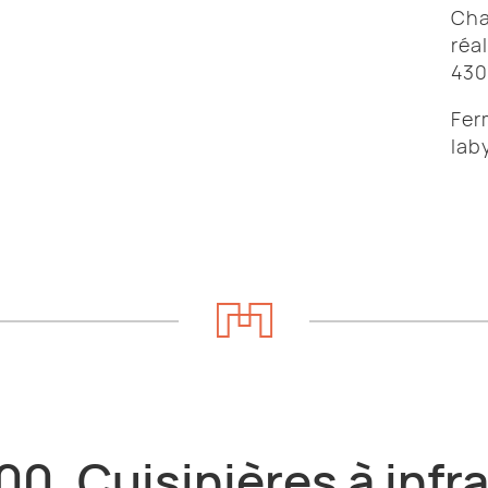
Cha
réa
430
Fer
lab
00. Cuisinières à infr