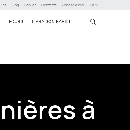
lles
Blog
Service
Contacts
Zone réservée
FR
E
FOURS
LIVRAISON RAPIDE
nières à