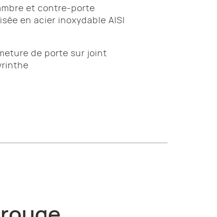
mbre et contre-porte
lisée en acier inoxydable AISI
meture de porte sur joint
yrinthe
arouge