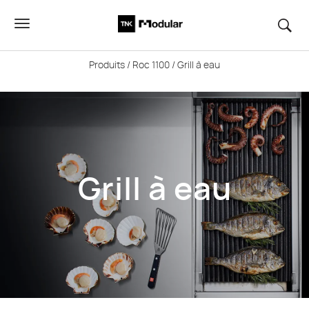
Produits
/
Roc 1100
/ Grill à eau
Grill à eau