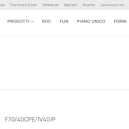
nda
The Nice Kitchen
Referenze
Depliant
Ricambi
Lavora con noi
PRODOTTI
ROC
FUN
PIANO UNICO
FORNI
F70/40CPE/1V40/P