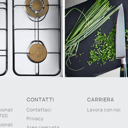
CONTATTI
CARRIERA
ionali
Contattaci
Lavora con noi
 700
Privacy
ionali
Area riservata