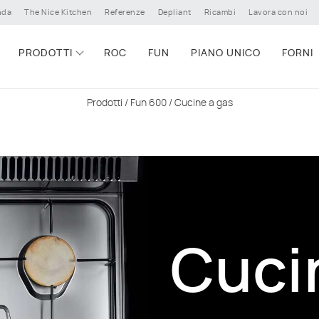
nda
The Nice Kitchen
Referenze
Depliant
Ricambi
Lavora con noi
PRODOTTI
ROC
FUN
PIANO UNICO
FORNI
Prodotti
/
Fun 600
/ Cucine a gas
Cuci