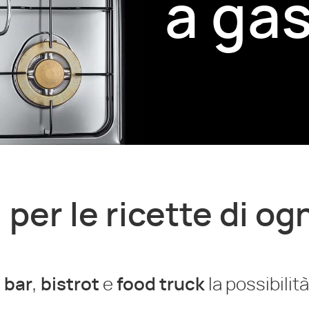
a ga
i per le ricette di og
a
bar
,
bistrot
e
food truck
la possibilit