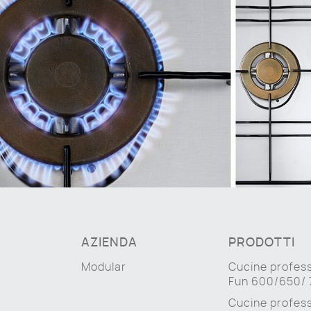
AZIENDA
PRODOTTI
Modular
Cucine profess
Fun 600/650/
Cucine profess