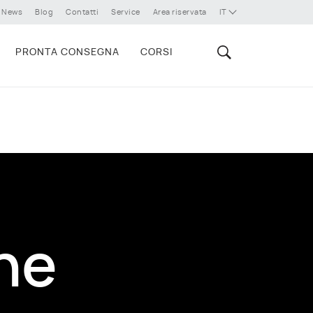
News
Blog
Contatti
Service
Area riservata
IT
PRONTA CONSEGNA
CORSI
ne