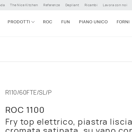
nda
The Nice Kitchen
Referenze
Depliant
Ricambi
Lavora con noi
PRODOTTI
ROC
FUN
PIANO UNICO
FORNI
R110/60FTE/SL/P
ROC 1100
Fry top elettrico, piastra lisci
cromata satinata, su vano co