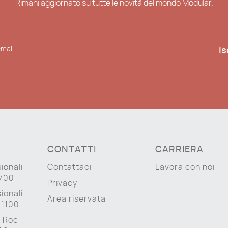
Rimani aggiornato su tutte le novità del mondo Modular.
Is
CONTATTI
CARRIERA
ionali
Contattaci
Lavora con noi
 700
Privacy
ionali
Area riservata
 1100
a Roc