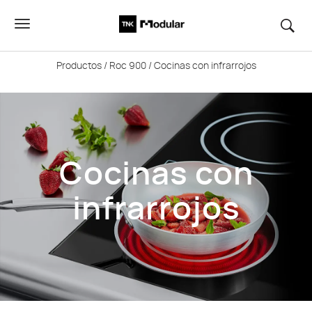
Productos
/
Roc 900
/ Cocinas con infrarrojos
Cocinas con
infrarrojos