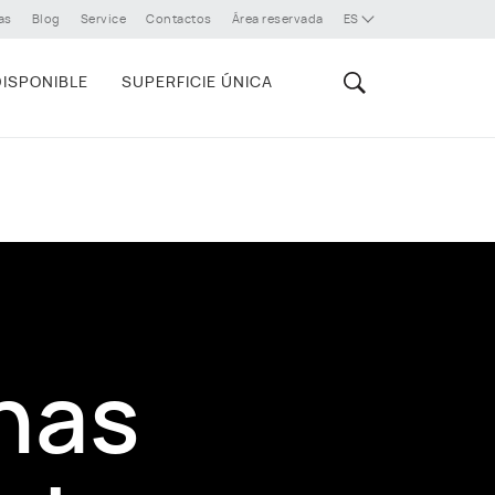
as
Blog
Service
Contactos
Área reservada
ES
ISPONIBLE
SUPERFICIE ÚNICA
nas