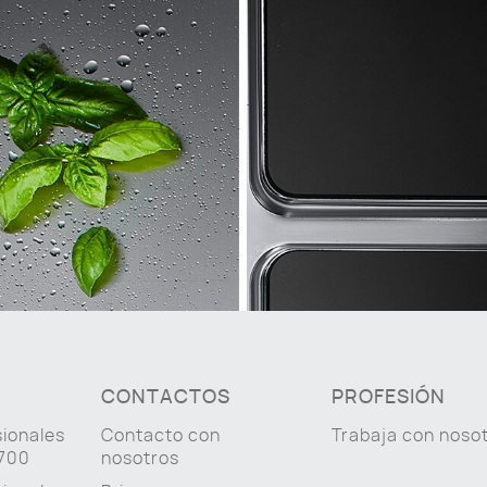
CONTACTOS
PROFESIÓN
sionales
Contacto con
Trabaja con noso
 700
nosotros