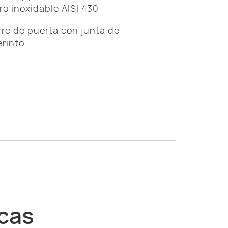
ro inoxidable AISI 430
rre de puerta con junta de
erinto
icas