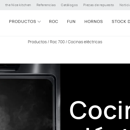
the Nice kitchen
Referencias
Catálogos
Piezas de repuesto
Notici
PRODUCTOS
ROC
FUN
HORNOS
STOCK D
Productos
/
Roc 700
/ Cocinas eléctricas
Coci