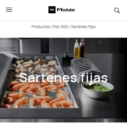
Productos
/
Roc 900
/ Sartenes fijas
Sartenes fijas