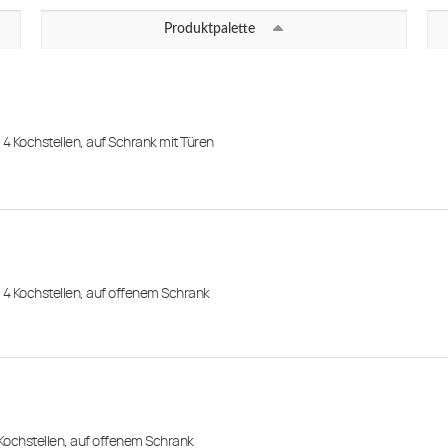
Produktpalette
FUN 600
FUN 650
, 4 Kochstellen, auf Schrank mit Türen
FUN 700
ROC 1100
ROC 700
ROC 900
, 4 Kochstellen, auf offenem Schrank
SALAMANDRE
 Kochstellen, auf offenem Schrank