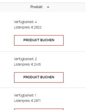
Produkt
Bagnomaria gas
Verfügbarkeit:
4
Listenpreis: €
2822
Cuocipasta gas
Elektro-Großkochfeld
PRODUKT BUCHEN
Elektroherde
Verfügbarkeit:
2
Friggitrici gas
Listenpreis: €
2416
Fritteusen
PRODUKT BUCHEN
Fry top a gas
Gasherde
Verfügbarkeit:
1
Listenpreis: €
Griddle-Platte
2871