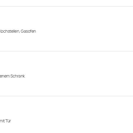
 Kochstellen, Gasofen
ffenem Schrank
mit Tür