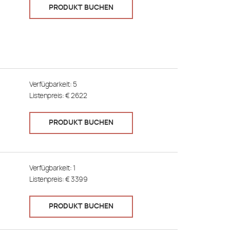
Kochkessel
PRODUKT BUCHEN
Neutrale Elemente
Nudelkocher
Piani e cucine a gas bacinelle
Verfügbarkeit:
5
Piani induzione wok
Listenpreis: €
2622
PRODUKT BUCHEN
Verfügbarkeit:
1
Listenpreis: €
3399
PRODUKT BUCHEN