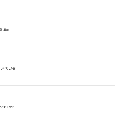
 Liter
0+40 Liter
 26 Liter