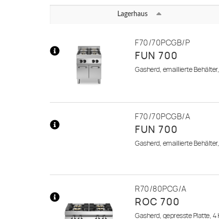
Lagerhaus
1. Wahl
F70/70PCGB/P
FUN 700
2. Wahl
Mehr
Gasherd, emaillierte Behälter
Informationen
F70/70PCGB/A
FUN 700
Mehr
Gasherd, emaillierte Behälter
Informationen
R70/80PCG/A
ROC 700
Mehr
Gasherd, gepresste Platte, 4