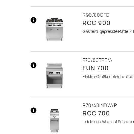
R90/80CFG
ROC 900
Mehr
Gasherd, gepresste Platte, 4
Informationen
F70/80TPE/A
FUN 700
Mehr
Elektro-Großkochfeld, auf o
Informationen
R70/40INDW/P
ROC 700
Mehr
Induktions-Wok, auf Schrank 
Informationen