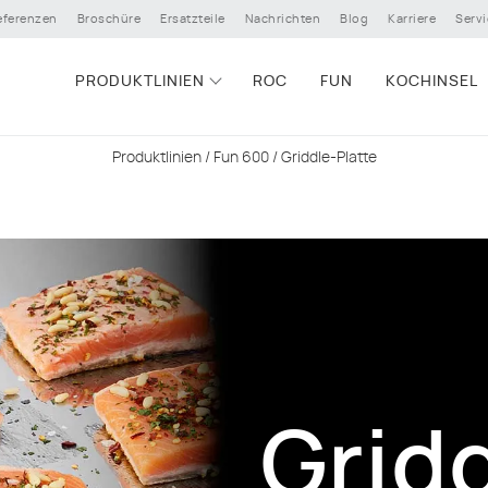
eferenzen
Broschüre
Ersatzteile
Nachrichten
Blog
Karriere
Servi
PRODUKTLINIEN
ROC
FUN
KOCHINSEL
Produktlinien
/
Fun 600
/ Griddle-Platte
Grid