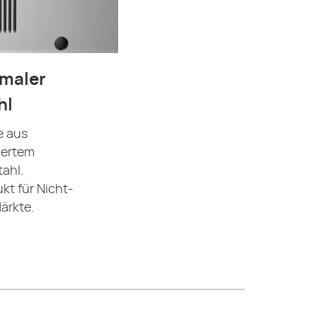
maler
hl
e aus
iertem
ahl.
kt für Nicht-
ärkte.