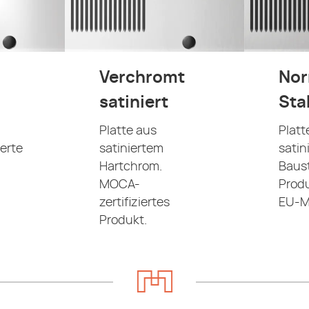
Verchromt
Nor
satiniert
Sta
Platte aus
Platt
erte
satiniertem
satin
Hartchrom.
Baust
MOCA-
Produ
zertifiziertes
EU-M
Produkt.