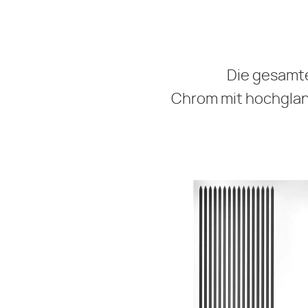
Die gesamte
Chrom mit hochglanz