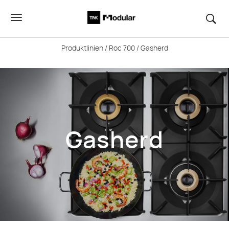
Produktlinien
/
Roc 700
/ Gasherd
Gasherd