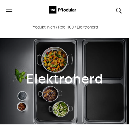
Produktlinien
/
Roc 1100
/ Elektroherd
Elektroherd