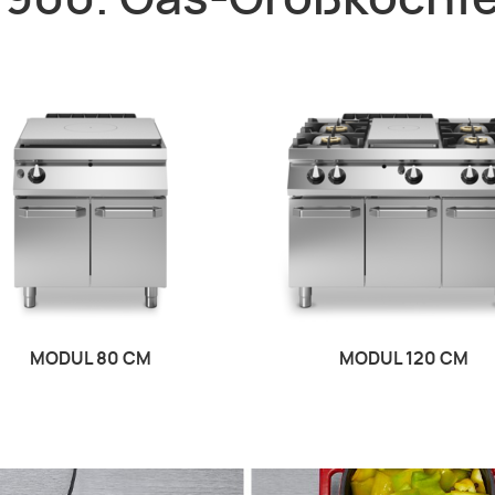
 900. Gas-Großkochfe
MODUL 80 CM
MODUL 120 CM