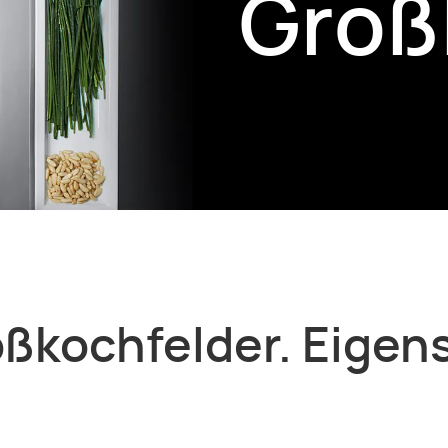
Groß
ßkochfelder. Eigen