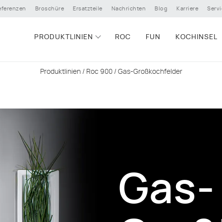
eferenzen
Broschüre
Ersatzteile
Nachrichten
Blog
Karriere
Servi
PRODUKTLINIEN
ROC
FUN
KOCHINSEL
Produktlinien
/
Roc 900
/ Gas-Großkochfelder
Gas-