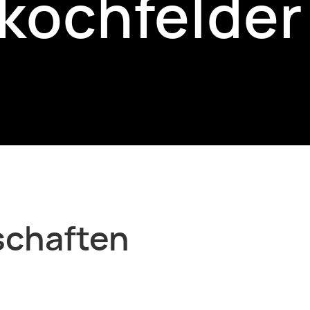
kochfelder
schaften