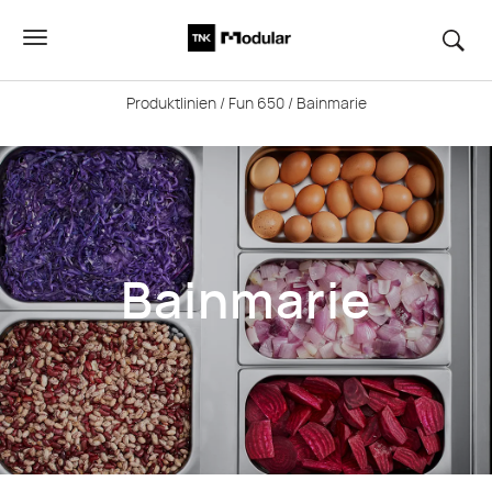
Produktlinien
/
Fun 650
/ Bainmarie
Bainmarie